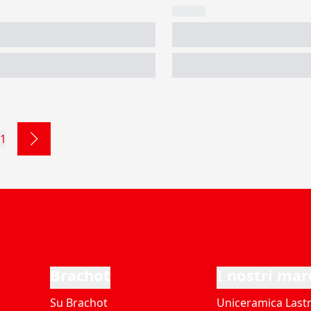
1
Brachot
I nostri mar
Su Brachot
Uniceramica Last