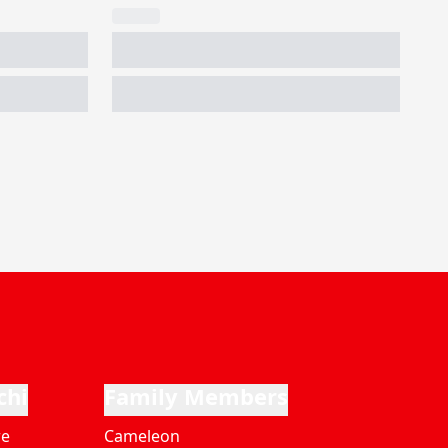
chi
Family Members
re
Cameleon