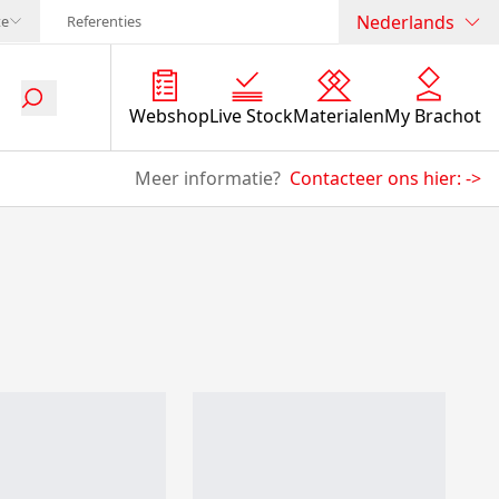
Nederlands
te
Referenties
Webshop
Live Stock
Materialen
My Brachot
Meer informatie?
Contacteer ons hier:
->