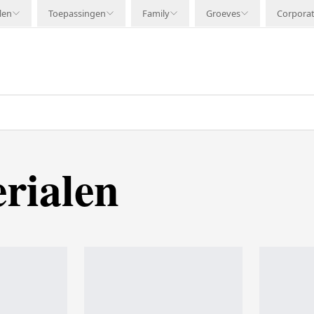
len
Toepassingen
Family
Groeves
Corpora
rialen