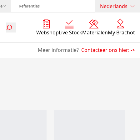
Nederlands
te
Referenties
Webshop
Live Stock
Materialen
My Brachot
Meer informatie?
Contacteer ons hier:
->