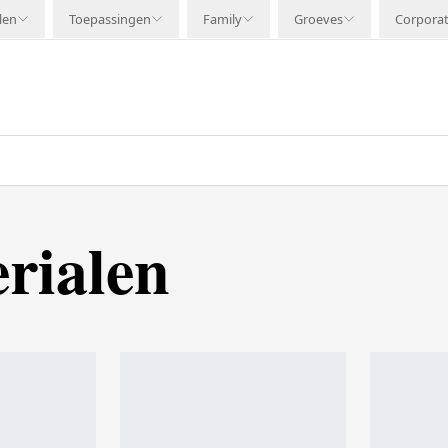
len
Toepassingen
Family
Groeves
Corpora
rialen