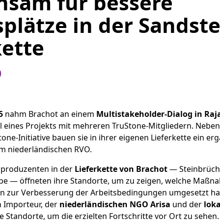
sam für bessere
splätze in der Sandste
kette
5
nahm Brachot an einem
Multistakeholder-Dialog in Ra
il eines Projekts mit mehreren TruStone-Mitgliedern. Neben
one-Initiative bauen sie in ihrer eigenen Lieferkette ein e
om niederländischen RVO.
produzenten in der
Lieferkette von Brachot
— Steinbrüch
ebe — öffneten ihre Standorte, um zu zeigen, welche Maßna
n zur Verbesserung der Arbeitsbedingungen umgesetzt 
n Importeur, der
niederländischen NGO Arisa
und der
lok
 Standorte, um die erzielten Fortschritte vor Ort zu sehen.