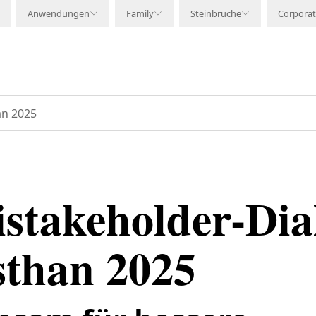
Anwendungen
Family
Steinbrüche
Corpora
an 2025
istakeholder-Dia
sthan 2025