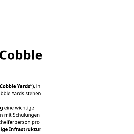
Vertretern von Arbeitern und
e treffen sich regelmäßig,
besprechen und anzugehen.
ahmen wir an mehreren
 Cobble
Cobble Yards“)
, in
obble Yards stehen
ng
eine wichtige
on mit Schulungen
sthelferperson pro
ge Infrastruktur