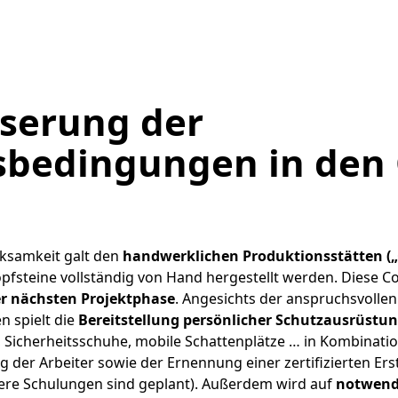
aus demokratisch gewählten 
Management. Diese Ausschüss
um verschiedene Themen zu 
Während unseres Besuchs n
dieser Sitzungen teil.
serung der
sbedingungen in den
ksamkeit galt den
handwerklichen Produktionsstätten („
fsteine vollständig von Hand hergestellt werden. Diese C
er nächsten Projektphase
. Angesichts der anspruchsvollen
 spielt die
Bereitstellung persönlicher Schutzausrüstu
 Sicherheitsschuhe, mobile Schattenplätze … in Kombinati
ng der Arbeiter sowie der Ernennung einer zertifizierten Er
ere Schulungen sind geplant). Außerdem wird auf
notwendi