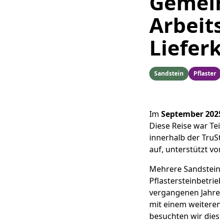
Gemein
Arbeit
Liefer
Sandstein
Pflaster
Im
September 202
Diese Reise war Te
innerhalb der TruSt
auf, unterstützt v
Mehrere Sandstein
Pflastersteinbetri
vergangenen Jahre
mit einem weitere
besuchten wir diese