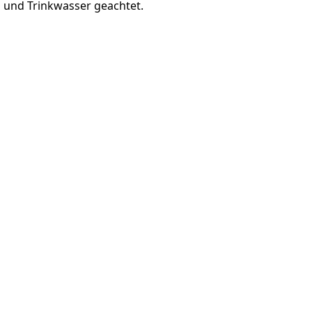
 und Trinkwasser geachtet.
Zum Schluss besuchten wir au
die
in der Gemeinde Budhpu
Gemeinschaftszentrum
eing
das aus dem No Child Left B
ist,
an dem Brachot gemeinsam
NGO Arisa aktiv beteiligt war
,