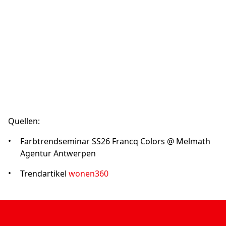
Vordergrund
steht, werden Gesundheitsrisiken im
Zusammenhang mit kristallinem Siliziumdioxidstaub
aus trockenen Verarbeitungsprozessen beseitigt.
Durch die Kombination von Nachhaltigkeit, erhöhter
Sicherheit und außergewöhnlicher Ästhetik setzt
Brachot neue Maßstäbe für Kunststeinplatten in der
Bau- und Designbranche.
Mehr über Unistone UniQ
Quellen:
Farbtrendseminar SS26 Francq Colors @ Melmath
Agentur Antwerpen
Trendartikel
wonen360