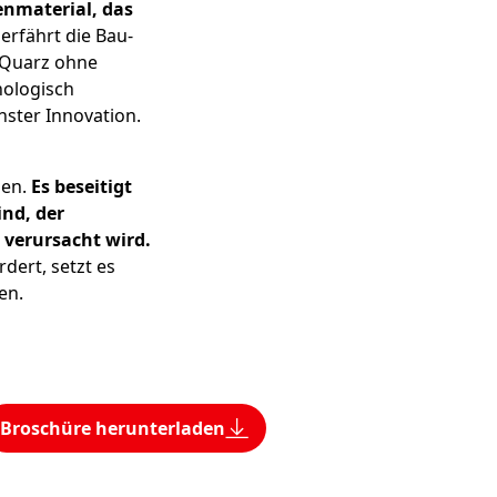
enmaterial, das
, erfährt die Bau-
 Quarz ohne
nologisch
ster Innovation.
hen.
Es beseitigt
ind, der
verursacht wird.
dert, setzt es
en.
Broschüre herunterladen