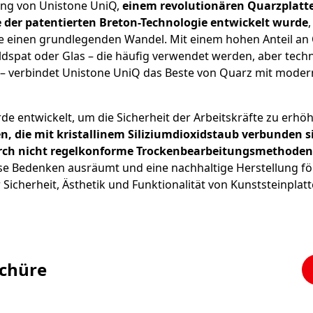
ung von Unistone UniQ,
einem revolutionären Quarzplatt
 der patentierten Breton-Technologie entwickelt wurde
 einen grundlegenden Wandel. Mit einem hohen Anteil an
eldspat oder Glas – die häufig verwendet werden, aber tech
– verbindet Unistone UniQ das Beste von Quarz mit modern
e entwickelt, um die Sicherheit der Arbeitskräfte zu erhö
n, die mit kristallinem Siliziumdioxidstaub verbunden s
rch nicht regelkonforme Trockenbearbeitungsmethoden 
e Bedenken ausräumt und eine nachhaltige Herstellung för
Sicherheit, Ästhetik und Funktionalität von Kunststeinplatt
schüre