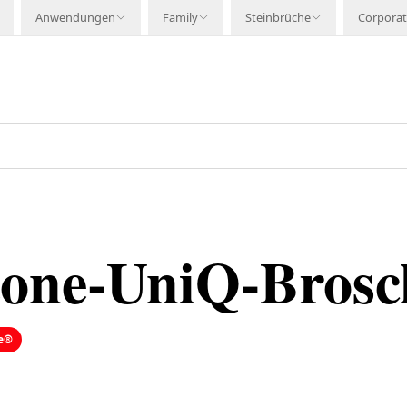
Anwendungen
Family
Steinbrüche
Corpora
tone-UniQ-Brosc
e®