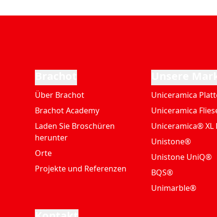
Brachot
Unsere Mar
Über Brachot
Uniceramica Plat
Brachot Academy
Uniceramica Flies
Laden Sie Broschüren
Uniceramica® XL 
herunter
Unistone®
Orte
Unistone UniQ®
Projekte und Referenzen
BQS®
Unimarble®
Kontakt