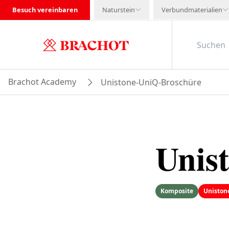
Besuch vereinbaren
Naturstein
Verbundmaterialien
Brachot Academy
Unistone-UniQ-Broschüre
Unis
Komposite
Uniston