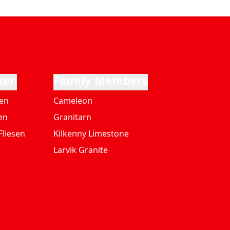
ken
Family Members
ten
Cameleon
en
Granitarn
Fliesen
Kilkenny Limestone
Larvik Granite