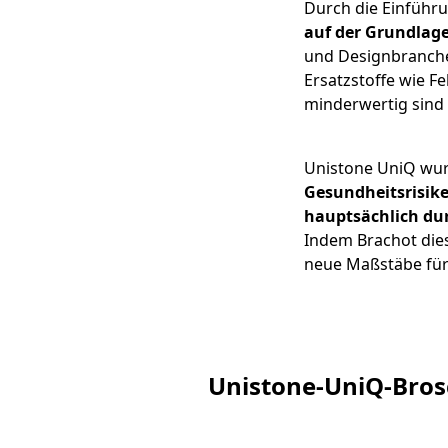
Durch die Einführ
auf der Grundlage
und Designbranche
Ersatzstoffe wie F
minderwertig sind 
Unistone UniQ wurd
Gesundheitsrisike
hauptsächlich du
Indem Brachot dies
neue Maßstäbe für 
Unistone-UniQ-Bro