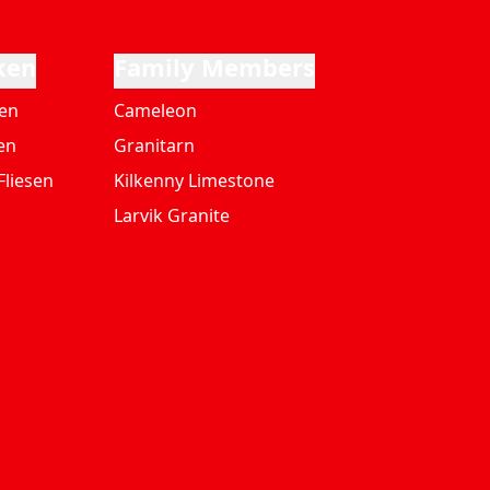
ken
Family Members
ten
Cameleon
en
Granitarn
Fliesen
Kilkenny Limestone
Larvik Granite