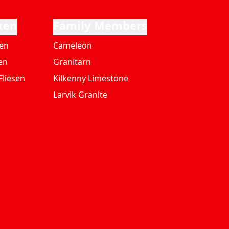
ken
Family Members
ten
Cameleon
en
Granitarn
Fliesen
Kilkenny Limestone
Larvik Granite