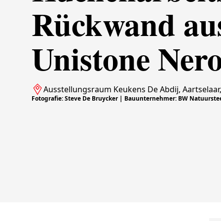
Rückwand au
Unistone Ner
Ausstellungsraum Keukens De Abdij, Aartselaar,
Fotografie: Steve De Bruycker | Bauunternehmer: BW Natuurstee