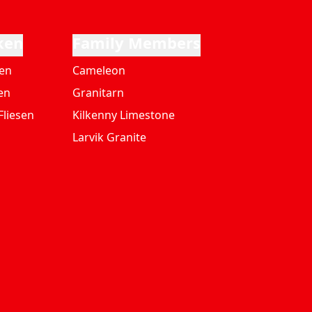
ken
Family Members
ten
Cameleon
en
Granitarn
Fliesen
Kilkenny Limestone
Larvik Granite