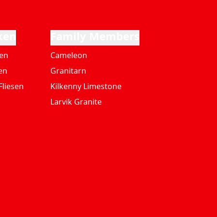
ken
Family Members
ten
Cameleon
en
Granitarn
Fliesen
Kilkenny Limestone
Larvik Granite