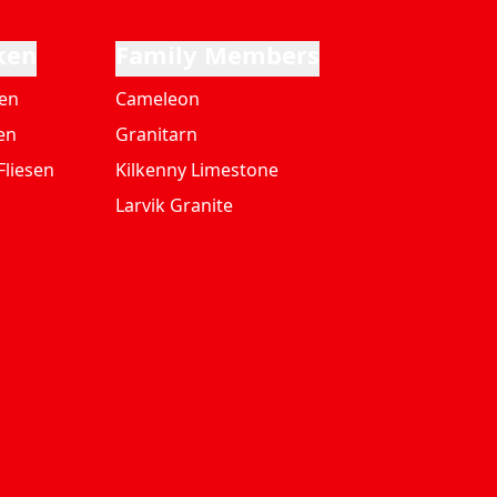
ken
Family Members
ten
Cameleon
en
Granitarn
Fliesen
Kilkenny Limestone
Larvik Granite