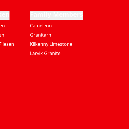
ken
Family Members
ten
Cameleon
en
Granitarn
Fliesen
Kilkenny Limestone
Larvik Granite