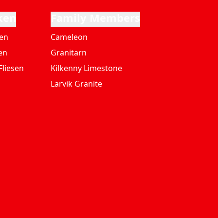
ken
Family Members
ten
Cameleon
en
Granitarn
Fliesen
Kilkenny Limestone
Larvik Granite