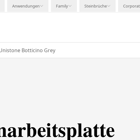
Anwendungen
Family
Steinbrüche
Corpora
Unistone Botticino Grey
arbeitsplatte