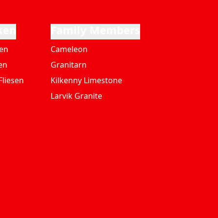
ken
Family Members
ten
Cameleon
en
Granitarn
Fliesen
Kilkenny Limestone
Larvik Granite