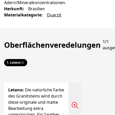
Adern/Mineralkonzentrationen.
Herkunft
:
Brasilien
Materialkategorie
:
Quarzit
1/1
Oberflächenveredelungen
ausge
1.
Letano
Letano
:
Die natürliche Farbe
des Granitsteins wird durch
diese originale und matte
Bearbeitung extra
unterstrichen. Ein ‘Leather