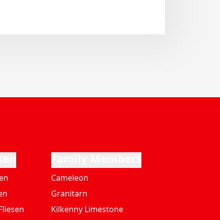
ken
Family Members
ten
Cameleon
en
Granitarn
Fliesen
Kilkenny Limestone