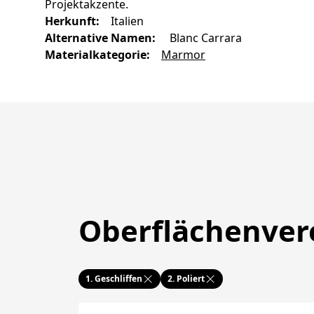
Projektakzente.
Herkunft
:
Italien
Alternative Namen
:
Blanc Carrara
Materialkategorie
:
Marmor
Oberflächenve
1.
Geschliffen
2.
Poliert