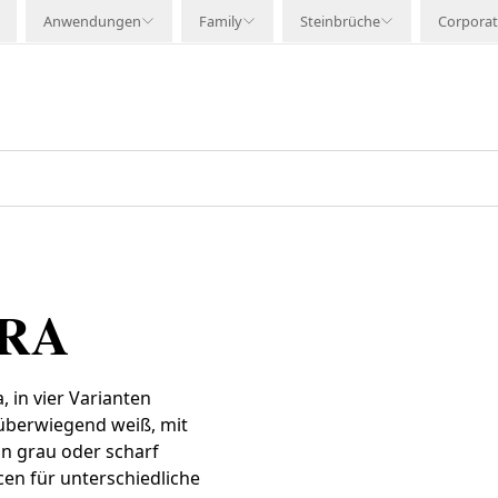
Anwendungen
Family
Steinbrüche
Corpora
RA
 in vier Varianten
s überwiegend weiß, mit
in grau oder scharf
ncen für unterschiedliche