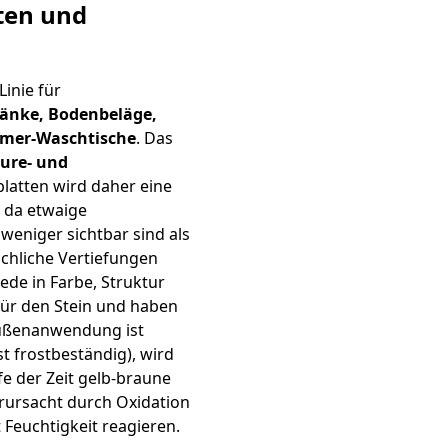
ten und
Linie für
änke, Bodenbeläge,
mer-Waschtische
. Das
äure- und
platten wird daher eine
 da etwaige
weniger sichtbar sind als
ächliche Vertiefungen
iede in Farbe, Struktur
für den Stein und haben
Außenanwendung ist
st frostbeständig), wird
fe der Zeit gelb-braune
rursacht durch Oxidation
t Feuchtigkeit reagieren.