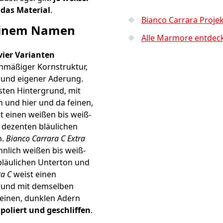
 das Material
.
Bianco Carrara Proje
 einem Namen
Alle Marmore entdec
vier Varianten
chmäßiger Kornstruktur,
 und eigener Aderung.
ten Hintergrund, mit
 und hier und da feinen,
t einen weißen bis weiß-
dezenten bläulichen
n.
Bianco Carrara C Extra
hnlich weißen bis weiß-
bläulichen Unterton und
ra C
weist einen
rund mit demselben
feinen, dunklen Adern
n
poliert und geschliffen
.