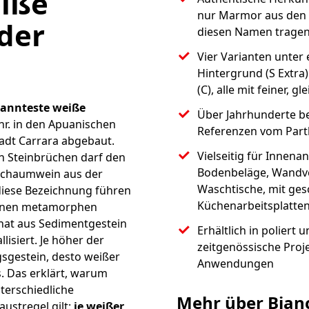
eiße
nur Marmor aus den 
der
diesen Namen trage
Vier Varianten unte
Hintergrund (S Extra
(C), alle mit feiner, 
kannteste weiße
Über Jahrhunderte be
hr. in den Apuanischen
Referenzen vom Part
adt Carrara abgebaut.
Vielseitig für Innen
n Steinbrüchen darf den
Bodenbeläge, Wandv
 Schaumwein aus der
Waschtische, mit gesc
iese Bezeichnung führen
Küchenarbeitsplatte
 einen metamorphen
nat aus Sedimentgestein
Erhältlich in poliert 
lisiert. Je höher der
zeitgenössische Proj
ngsgestein, desto weißer
Anwendungen
. Das erklärt, warum
terschiedliche
Mehr über Bian
ustregel gilt:
je weißer