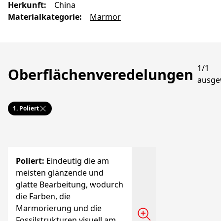
Herkunft
:
China
Materialkategorie
:
Marmor
1/1
Oberflächenveredelungen
ausge
1.
Poliert
Poliert
:
Eindeutig die am
meisten glänzende und
glatte Bearbeitung, wodurch
die Farben, die
Marmorierung und die
Fossilstrukturen visuell am