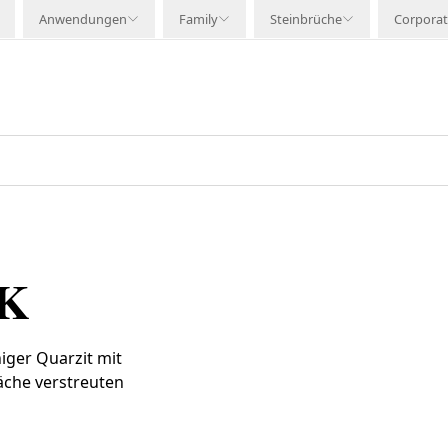
Anwendungen
Family
Steinbrüche
Corpora
K
iger Quarzit mit
äche verstreuten