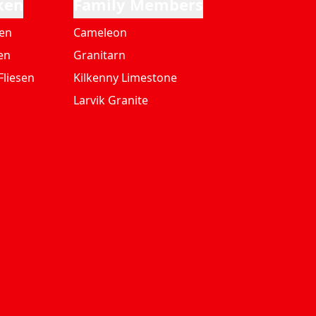
ken
Family Members
ten
Cameleon
en
Granitarn
Fliesen
Kilkenny Limestone
Larvik Granite