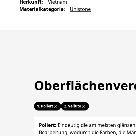
Herkunft
:
Vietnam
Materialkategorie
:
Unistone
Oberflächenve
1.
Poliert
2.
Velluto
Poliert
:
Eindeutig die am meisten glänzen
Bearbeitung, wodurch die Farben, die Ma