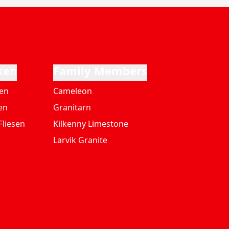
ken
Family Members
ten
Cameleon
en
Granitarn
Fliesen
Kilkenny Limestone
Larvik Granite