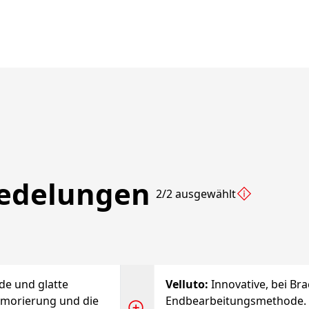
redelungen
2/2 ausgewählt
de und glatte
Velluto
:
Innovative, bei Br
rmorierung und die
Endbearbeitungsmethode. E