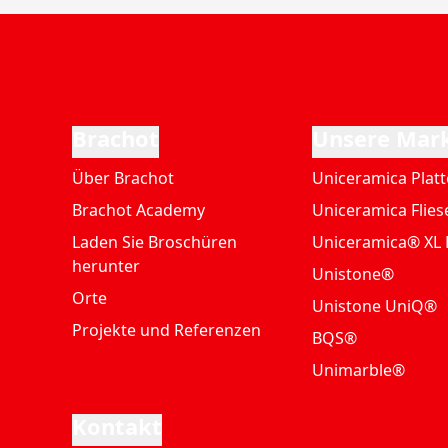
Brachot
Unsere Mar
Über Brachot
Uniceramica Plat
Brachot Academy
Uniceramica Flies
Laden Sie Broschüren
Uniceramica® XL 
herunter
Unistone®
Orte
Unistone UniQ®
Projekte und Referenzen
BQS®
Unimarble®
Kontakt