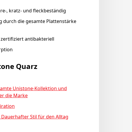
ure-, kratz- und fleckbeständig
g durch die gesamte Plattenstärke
ertifiziert antibakteriell
rption
tone Quarz
samte Unistone-Kollektion und
er die Marke
iration
 Dauerhafter Stil für den Alltag