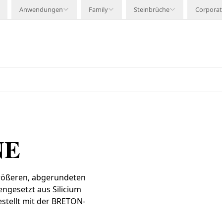
Anwendungen
Family
Steinbrüche
Corpora
NE
größeren, abgerundeten
ngesetzt aus Silicium
estellt mit der BRETON-