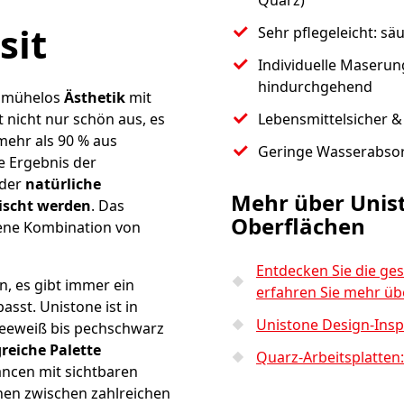
Quarz)
sit
Sehr pflegeleicht: sä
Individuelle Maserun
hindurchgehend
t mühelos
Ästhetik
mit
t nicht nur schön aus, es
Lebensmittelsicher & z
 mehr als 90 % aus
Geringe Wasserabso
e Ergebnis der
 der
natürliche
Mehr über Unis
ischt werden
. Das
Oberflächen
sene Kombination von
Entdecken Sie die ge
, es gibt immer ein
erfahren Sie mehr üb
asst. Unistone ist in
Unistone Design-Insp
neeweiß bis pechschwarz
eiche Palette
Quarz-Arbeitsplatten:
ancen mit sichtbaren
nen zwischen zahlreichen