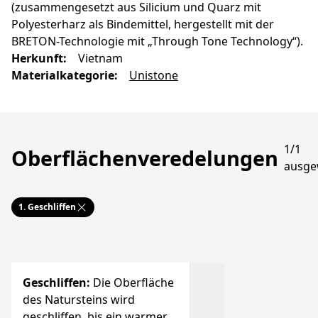
(zusammengesetzt aus Silicium und Quarz mit
Polyesterharz als Bindemittel, hergestellt mit der
BRETON-Technologie mit „Through Tone Technology“).
Herkunft
:
Vietnam
Materialkategorie
:
Unistone
1/1
Oberflächenveredelungen
ausge
1.
Geschliffen
Geschliffen
:
Die Oberfläche
des Natursteins wird
geschliffen, bis ein warmer,