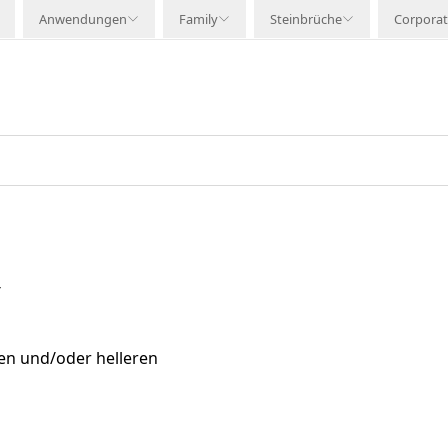
Anwendungen
Family
Steinbrüche
Corpora
N
en und/oder helleren