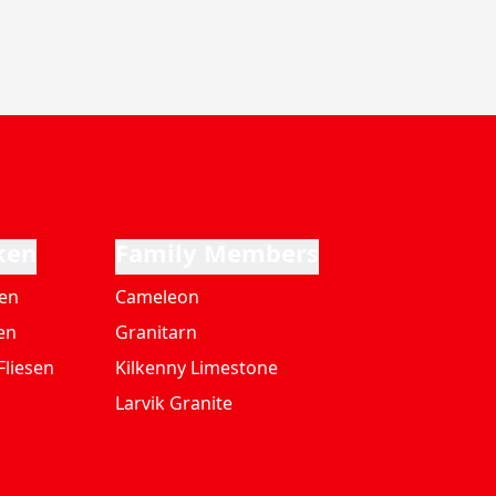
ken
Family Members
ten
Cameleon
en
Granitarn
Fliesen
Kilkenny Limestone
Larvik Granite