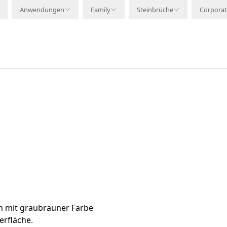
Anwendungen
Family
Steinbrüche
Corpora
in mit graubrauner Farbe
rfläche.