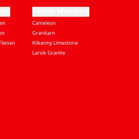
ken
Family Members
ten
Cameleon
en
Granitarn
Fliesen
Kilkenny Limestone
Larvik Granite