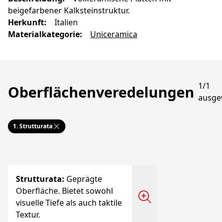
beigefarbener Kalksteinstruktur.
Herkunft
:
Italien
Materialkategorie
:
Uniceramica
1/1
Oberflächenveredelungen
ausge
1.
Strutturata
Strutturata
:
Geprägte
Oberfläche. Bietet sowohl
visuelle Tiefe als auch taktile
Textur.