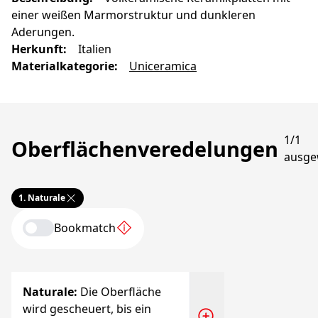
einer weißen Marmorstruktur und dunkleren
Aderungen.
Herkunft
:
Italien
Materialkategorie
:
Uniceramica
1/1
Oberflächenveredelungen
ausge
1.
Naturale
Bookmatch
Naturale
:
Die Oberfläche
wird gescheuert, bis ein