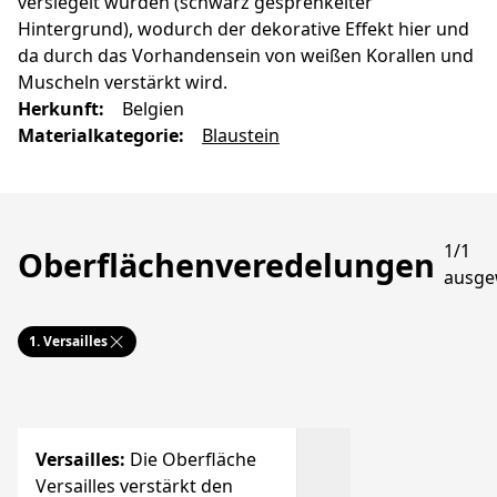
versiegelt wurden (schwarz gesprenkelter
Hintergrund), wodurch der dekorative Effekt hier und
da durch das Vorhandensein von weißen Korallen und
Muscheln verstärkt wird.
Herkunft
:
Belgien
Materialkategorie
:
Blaustein
1/1
Oberflächenveredelungen
ausge
1.
Versailles
Versailles
:
Die Oberfläche
Versailles verstärkt den