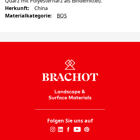
Quarz mit Polyesterharz als Bindemittel).
Herkunft
:
China
Materialkategorie
:
BQS
Folgen Sie uns auf