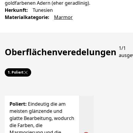
goldfarbenen Adern (eher geradlinig).
Herkunft
:
Tunesien
Materialkategorie
:
Marmor
1/1
Oberflächenveredelungen
ausge
1.
Poliert
Poliert
:
Eindeutig die am
meisten glänzende und
glatte Bearbeitung, wodurch
die Farben, die
Marmorierung und die