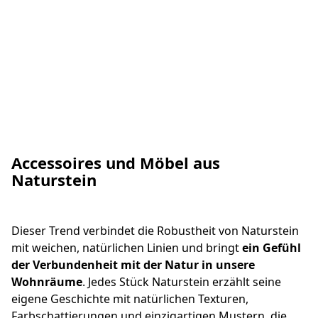
Der Charme von Waalformat-Klinkern und
Kopfsteinpflaster feiert ein Comeback, wobei diese
zeitlosen Materialien in
verschiedenen Formen und
Ausführungen
neu interpretiert werden. Von
klassisch bis modern verleihen Waalformat-Klinker
und Kopfsteinpflaster modernen Außenbereichen und
Straßenbildern einen Hauch von Nostalgie und
Accessoires und Möbel aus
Handwerkskunst.
Naturstein
Dieser Trend verbindet die Robustheit von Naturstein
mit weichen, natürlichen Linien und bringt
ein Gefühl
der Verbundenheit mit der Natur in unsere
Wohnräume
. Jedes Stück Naturstein erzählt seine
eigene Geschichte mit natürlichen Texturen,
Farbschattierungen und einzigartigen Mustern, die