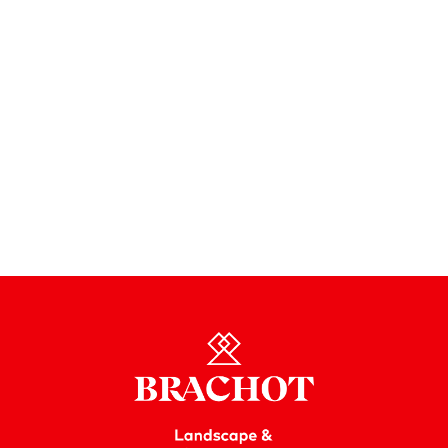
steht, wird
zunehmend Wert auf die Verwendung
von Naturstein und anderen Materialien
gelegt, die
aus nachhaltigen Quellen stammen. Dieser Trend
konzentriert sich auf die
Minimierung der
ökologischen Auswirkungen
von Bau- und
Designprojekten und die Förderung einer
Kreislaufwirtschaft. Bei Brachot konzentrieren wir uns
auf
nachhaltige Initiativen
von der Gewinnung bis
zum Endprodukt.
Mehr zum Thema Nachhaltigkeit bei
Brachot >