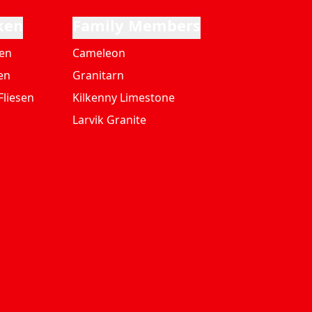
ken
Family Members
ten
Cameleon
en
Granitarn
Fliesen
Kilkenny Limestone
Larvik Granite