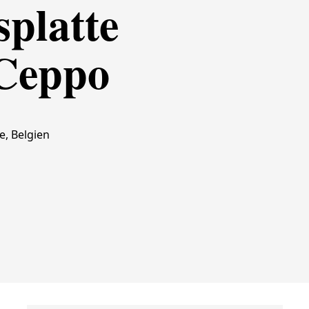
platte
 Ceppo
, Belgien