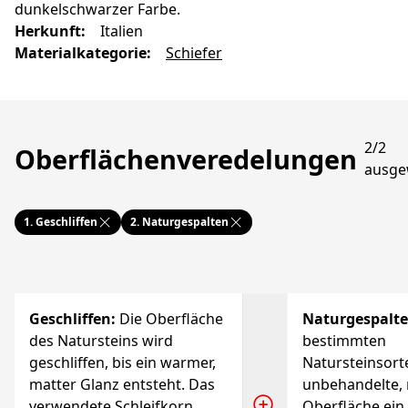
dunkelschwarzer Farbe.
Herkunft
:
Italien
Materialkategorie
:
Schiefer
2/2
Oberflächenveredelungen
ausge
1.
Geschliffen
2.
Naturgespalten
Geschliffen
:
Die Oberfläche
Naturgespalt
des Natursteins wird
bestimmten
geschliffen, bis ein warmer,
Natursteinsorte
matter Glanz entsteht. Das
unbehandelte,
verwendete Schleifkorn
Oberfläche ein