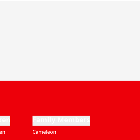
ken
Family Members
ten
Cameleon