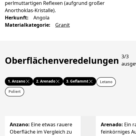
perlmuttartigen Reflexen (aufgrund großer
Anorthoklas-Kristalle).
Herkunft
:
Angola
Materialkategorie
:
Granit
3/3
Oberflächenveredelungen
ausge
1.
Anzano
2.
Arenado
3.
Geflammt
Letano
Poliert
Anzano
:
Eine etwas rauere
Arenado
:
Ein r
Oberfläche im Vergleich zu
feinkörniges 