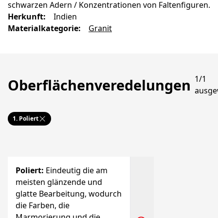
schwarzen Adern / Konzentrationen von Faltenfiguren.
Herkunft
:
Indien
Materialkategorie
:
Granit
1/1
Oberflächenveredelungen
ausge
1.
Poliert
Poliert
:
Eindeutig die am
meisten glänzende und
glatte Bearbeitung, wodurch
die Farben, die
Marmorierung und die