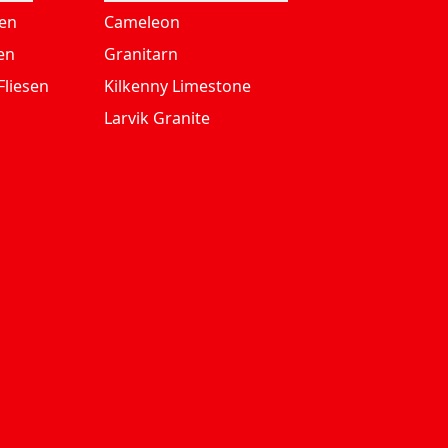
ten
Cameleon
en
Granitarn
Fliesen
Kilkenny Limestone
Larvik Granite