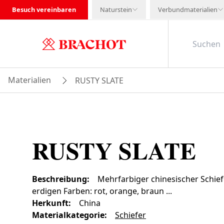
Besuch vereinbaren
Naturstein
Verbundmaterialien
Materialien
RUSTY SLATE
RUSTY SLATE
Beschreibung
:
Mehrfarbiger chinesischer Schie
erdigen Farben: rot, orange, braun ...
Herkunft
:
China
Materialkategorie
:
Schiefer