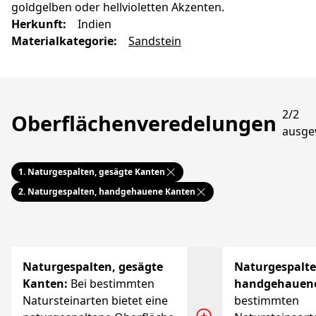
goldgelben oder hellvioletten Akzenten.
Herkunft
:
Indien
Materialkategorie
:
Sandstein
2/2
Oberflächenveredelungen
ausge
1.
Naturgespalten, gesägte Kanten
2.
Naturgespalten, handgehauene Kanten
Naturgespalten, gesägte
Naturgespalte
Kanten
:
Bei bestimmten
handgehauen
Natursteinarten bietet eine
bestimmten