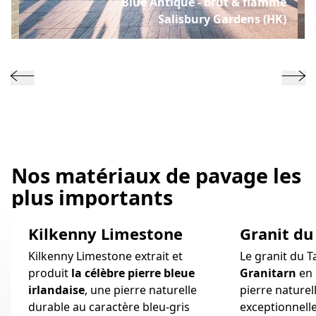
ut
Blue Antique - brut & flammé
E)
Salisbury Gardens (HK)
Nos matériaux de pavage les
plus importants
Kilkenny Limestone
Granit du
Kilkenny Limestone extrait et
Le granit du Ta
produit
la célèbre pierre bleue
Granitarn
en 
irlandaise
, une pierre naturelle
pierre naturel
durable au caractère bleu-gris
exceptionnell