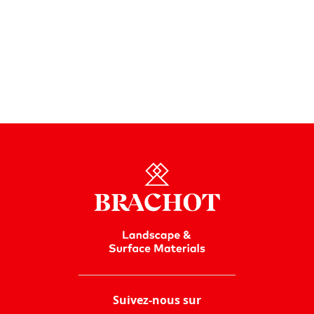
blocs, des tranches et des dalles issus de toute les
implantations du groupe Brachot dans le monde, vous
obtiendrez ainsi un l
arge choix des produits pour
l’aménagement urbain sous tous types de formats
et de finitions
.
En savoir plus
Suivez-nous sur