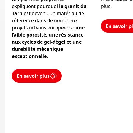
expliquent pourquoi
le granit du
plus.
Tarn
est devenu un matériau de
référence dans de nombreux
En savoir p
projets urbains européens :
une
faible porosité, une résistance
aux cycles de gel-dégel et une
durabilité mécanique
exceptionnelle
.
En savoir plus