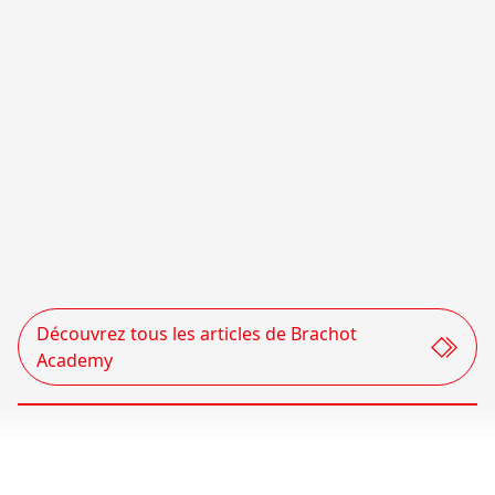
Avec la pierre naturelle et nos matériaux
reconstitués, vous optez pour un matériau qui
résiste à l'épreuve du temps. Gardez vos surfaces
aussi neuves grâce à nos brochures d'entretien.
Découvrez tous les articles de Brachot
Voir toutes les brochures d'entretien
Academy