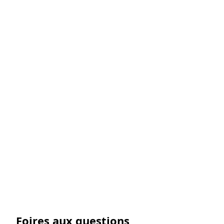
attrait esthétique.
Granit du Tarn & porosité : les faits
Texte de cahier des charges Tarn
Foires aux questions