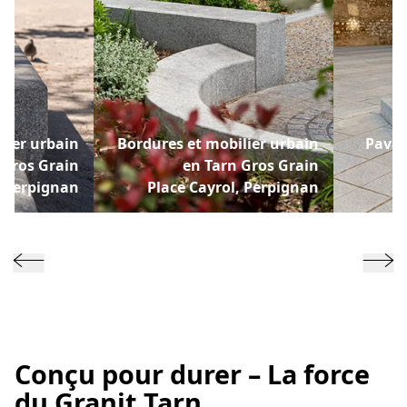
Bordures et mobilier urbain
lier urbain
Pavag
en Tarn Gros Grain
 Gros Grain
Place Cayrol, Perpignan
, Perpignan
Conçu pour durer – La force
du Granit Tarn