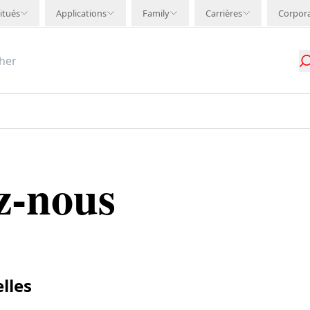
itués
Applications
Family
Carrières
Corpor
z-nous
lles