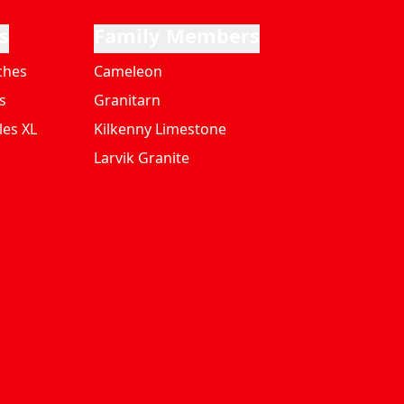
s
Family Members
ches
Cameleon
s
Granitarn
les XL
Kilkenny Limestone
Larvik Granite