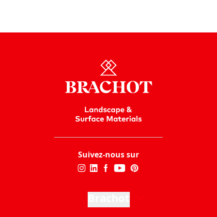
Nom :
Vevja Øst (Tvedalen)
Emplacement
: Larvik, Norvège
En savoir plus
Suivez-nous sur
Brachot