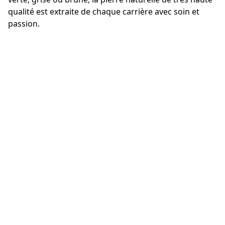
qualité est extraite de chaque carrière avec soin et
passion.
La pierre Blue Pearl #1 LG de Larvik Granite provient
de la véritable
carrière de Blue Pearl
à Tvedalen.
Nom:
Aak, Tvedalen