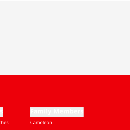
s
Family Members
ches
Cameleon