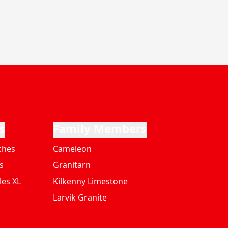
s
Family Members
ches
Cameleon
s
Granitarn
les XL
Kilkenny Limestone
Larvik Granite