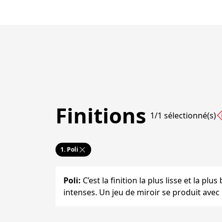
Finitions
1/1 sélectionné(s)
1.
Poli
Poli
:
C’est la finition la plus lisse et la plu
intenses. Un jeu de miroir se produit avec 