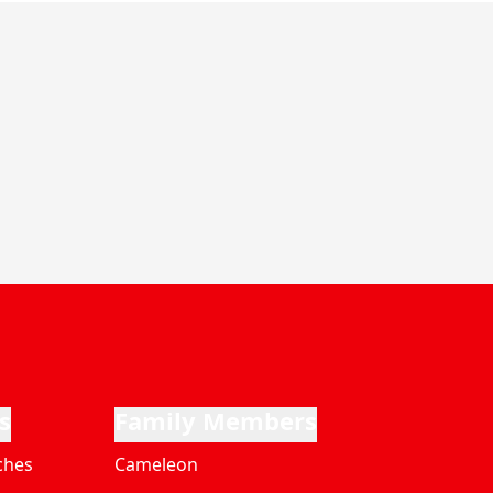
s
Family Members
ches
Cameleon