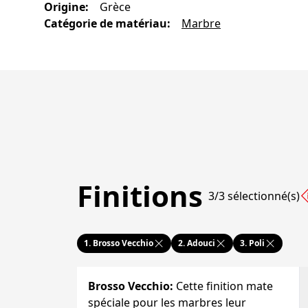
Origine
:
Grèce
Catégorie de matériau
:
Marbre
Finitions
3/3 sélectionné(s)
1.
Brosso Vecchio
2.
Adouci
3.
Poli
Brosso Vecchio
:
Cette finition mate
spéciale pour les marbres leur