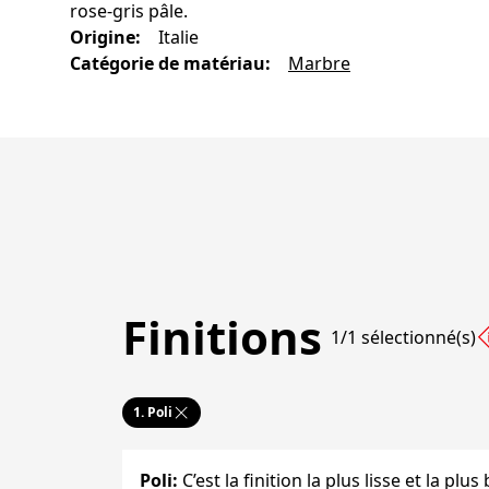
rose-gris pâle.
Origine
:
Italie
Catégorie de matériau
:
Marbre
Finitions
1/1 sélectionné(s)
1.
Poli
Poli
:
C’est la finition la plus lisse et la plu