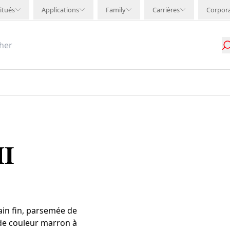
itués
Applications
Family
Carrières
Corpor
I
ain fin, parsemée de
 de couleur marron à