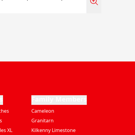
s
Family Members
ches
Cameleon
s
Granitarn
les XL
Kilkenny Limestone