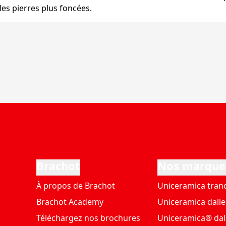
les pierres plus foncées.
Brachot
Nos marque
À propos de Brachot
Uniceramica tran
Brachot Academy
Uniceramica dalle
Téléchargez nos brochures
Uniceramica® dal