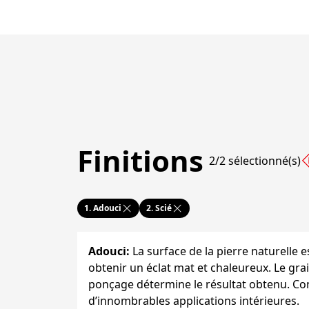
Finitions
2/2 sélectionné(s)
1.
Adouci
2.
Scié
Adouci
:
La surface de la pierre naturelle 
obtenir un éclat mat et chaleureux. Le grai
ponçage détermine le résultat obtenu. Co
d’innombrables applications intérieures.