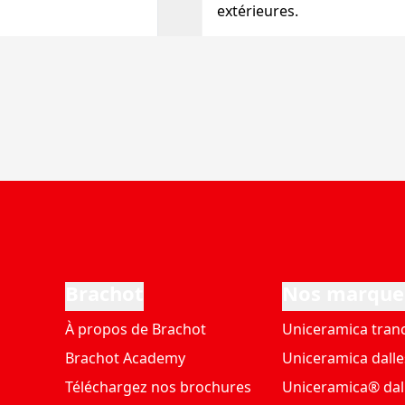
extérieures.
Brachot
Nos marque
À propos de Brachot
Uniceramica tran
Brachot Academy
Uniceramica dalle
Téléchargez nos brochures
Uniceramica® dal