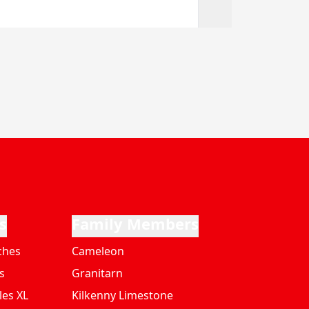
s
Family Members
ches
Cameleon
s
Granitarn
les XL
Kilkenny Limestone