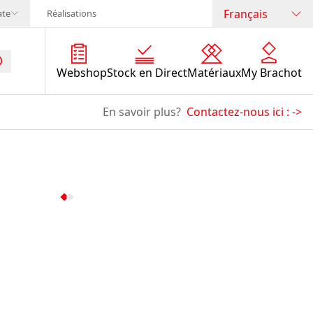
Français
ate
Réalisations
Webshop
Stock en Direct
Matériaux
My Brachot
En savoir plus?
Contactez-nous ici :
->