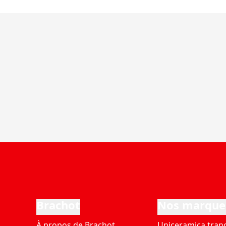
Brachot
Nos marque
À propos de Brachot
Uniceramica tran