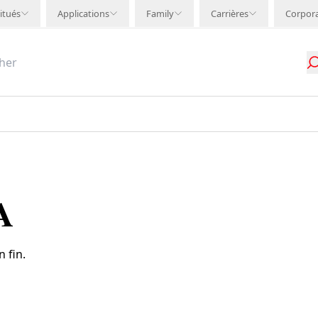
itués
Applications
Family
Carrières
Corpor
A
 fin.