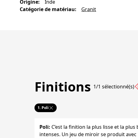
Origine
:
Inde
Catégorie de matériau
:
Granit
Finitions
1/1 sélectionné(s)
1.
Poli
Poli
:
C’est la finition la plus lisse et la plu
intenses. Un jeu de miroir se produit avec 