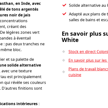
asthan, en Inde, avec
Solide alternative a
êlé de tons argentés
Adapté aux plans de t
res noir de jais
salles de bains et esc
 concentrations
nt, créant des
En savoir plus s
 De légères zones vert
 bandes à éventail
White
e : pas deux tranches ne
n même bloc.
Stock en direct Colon
r et sa palette de
En savoir plus sur les
une solide alternative
Plans de travail blanc
, avec une texture
cuisine
riau est principalement
ion qui révèle ses couleurs
. D'autres finitions sont
ications intérieures
: