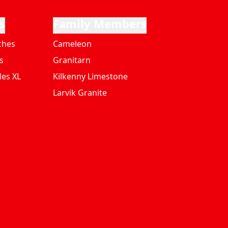
s
Family Members
ches
Cameleon
s
Granitarn
les XL
Kilkenny Limestone
Larvik Granite