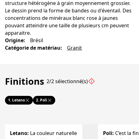
structure hétérogène à grain moyennement grossier.
Le dessin prend la forme de bandes ou d'éventail. Des
concentrations de minéraux blanc rose à jaunes
pouvant atteindre une taille de plusieurs cm peuvent
apparaitre.
Origine
:
Brésil
Catégorie de matériau
:
Granit
Finitions
2/2 sélectionné(s)
1.
Letano
2.
Poli
Letano
:
La couleur naturelle
Poli
:
C’est la fi